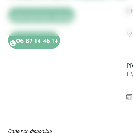
E
CONTACTEZ-NOUS
06 87 14 46 14
P
É
Carte non disponible