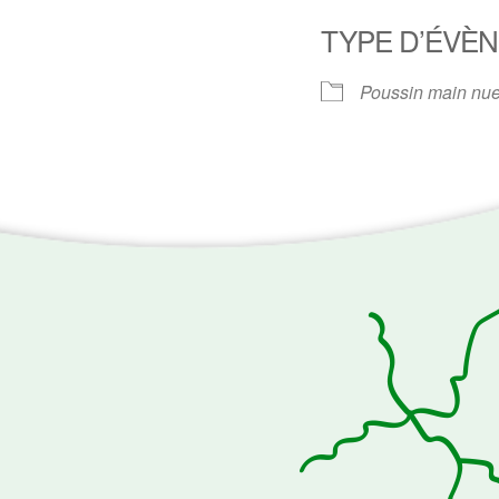
TYPE D’ÉVÈ
Poussin main nu
ogle
iCalendar
Office 3