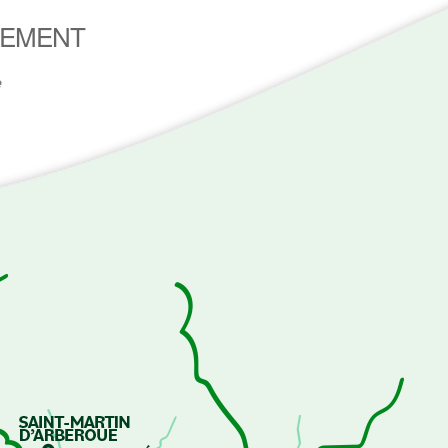
NEMENT
e
65
Outlook Live