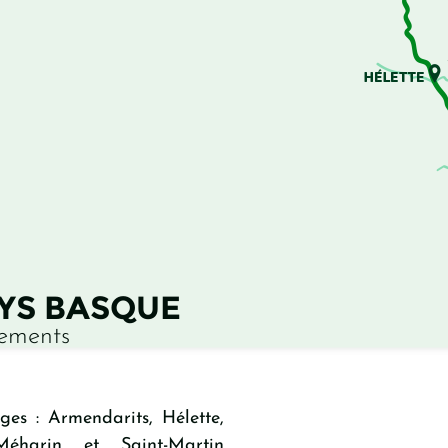
AYS BASQUE
nements
ges : Armendarits, Hélette,
Méharin et Saint-Martin