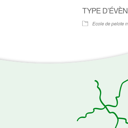
TYPE D’ÉVÈ
Ecole de pelote 
ogle
iCalendar
Office 3