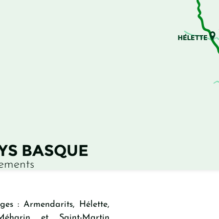
AYS BASQUE
nements
ges : Armendarits, Hélette,
Méharin et Saint-Martin