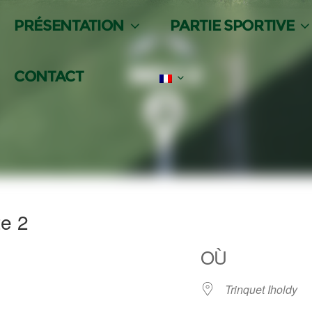
PRÉSENTATION
PARTIE SPORTIVE
CONTACT
LANGUE :
te 2
OÙ
Trinquet Iholdy