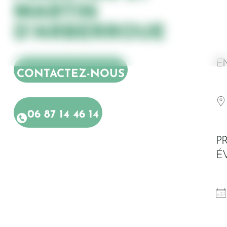
MARTIN
D’ARBERROUE
E
CONTACTEZ-NOUS
06 87 14 46 14
P
É